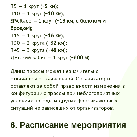
Т5 — 1 круг (~
5 км
);
Т10 — 1 круг
(~10 км
);
SPA Race — 1 круг
(~13 км, с болотом и
бродом)
;
Т15 — 1 круг (~
16 км
);
Т30 — 2 круга (~
32 км
);
Т45 — 3 круга (~
48 км
);
Детский забег — 1 круг (~
600 м
)
Длина трассы может незначительно
отличаться от заявленной. Организаторы
оставляют за собой право внести изменения в
конфигурацию трассы при неблагоприятных
условиях погоды и других форс-мажорных
ситуаций не зависящих от организаторов.
6. Расписание мероприятия