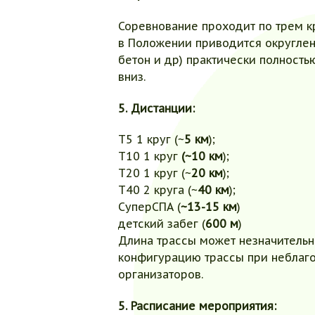
Соревнование проходит по трем к
в Положении приводится округленн
бетон и др) практически полность
вниз.
5. Дистанции:
Т5 1 круг (~
5 км
);
Т10 1 круг
(~10 км
);
Т20 1 круг (~
20 км
);
Т40 2 круга (~
40 км
);
СуперСПА (
~13-15 км
)
детский забег (
600 м
)
Длина трассы может незначительно
конфигурацию трассы при неблаго
организаторов.
5. Расписание мероприятия: